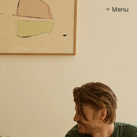
M
e
n
u